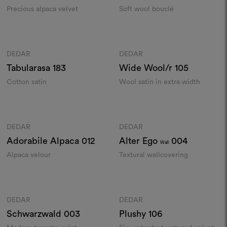
Precious alpaca velvet
Soft wool bouclé
Colours
Colours
DEDAR
DEDAR
Moodboard
Moodboard
Tabularasa
183
Wide Wool/r
105
Cotton satin
Wool satin in extra width
Colours
Colours
DEDAR
DEDAR
Moodboard
Moodboard
Adorabile Alpaca
012
Alter Ego
004
Wall
Alpaca velour
Textural wallcovering
Colours
Colours
DEDAR
DEDAR
Moodboard
Moodboard
Schwarzwald
003
Plushy
106