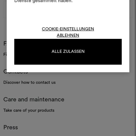
Dienste gesammelt haben.
Email
log in or sign up
Address
COOKIE-EINSTELLUNGEN
LOG IN
ABLEHNEN
FAQ
ALLE ZULASSEN
REGISTER
Find your answers
Contacts
Discover how to contact us
Care and maintenance
Take care of your products
Press