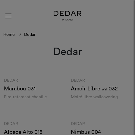
Home
Dedar
Dedar
Colours
Colours
DEDAR
DEDAR
Moodboard
Moodboard
Marabou
031
Amoir Libre
032
Wall
Fire-retardant chenille
Moiré libre wallcovering
Colours
Colours
DEDAR
DEDAR
Moodboard
Moodboard
Alpaca Alto
015
Nimbus
004