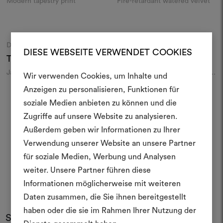
Modern tapestry print
Fire-retardant watered velvet
Colours
Colours
DEDAR
DEDAR
Moodboard
Moodboard
DIESE WEBSEITE VERWENDET COOKIES
Tiger Beat
001
Riptide
001
Jacquard velvet with tiger coat
Wavy embroidery on textural
Wir verwenden Cookies, um Inhalte und
weave
Anzeigen zu personalisieren, Funktionen für
soziale Medien anbieten zu können und die
1
2
3
4
5
6
7
-
-
-
-
-
-
Zugriffe auf unsere Website zu analysieren.
Außerdem geben wir Informationen zu Ihrer
Create
Verwendung unserer Website an unsere Partner
moodboar
für soziale Medien, Werbung und Analysen
weiter. Unsere Partner führen diese
An interactive tool to bring
Informationen möglicherweise mit weiteren
life and share them, combin
and fabrics for your pr
Daten zusammen, die Sie ihnen bereitgestellt
haben oder die sie im Rahmen Ihrer Nutzung der
Subscribe to our newsletter
To create or edit moodboar